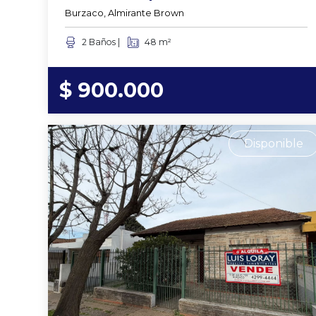
Burzaco, Almirante Brown
2 Baños |
48 m²
$ 900.000
Disponible