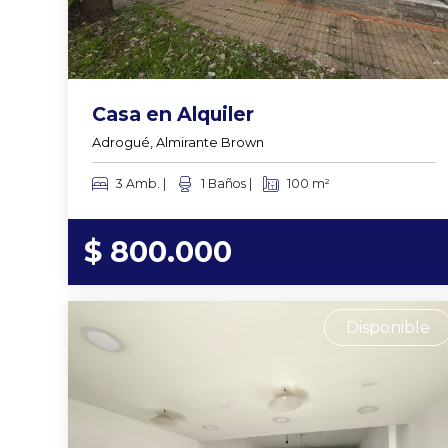
Casa en Alquiler
Adrogué, Almirante Brown
3 Amb. |
1 Baños |
100 m²
$ 800.000
Disponible