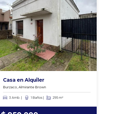
Casa en Alquiler
Burzaco, Almirante Brown
3 Amb. |
1 Baños |
295 m²