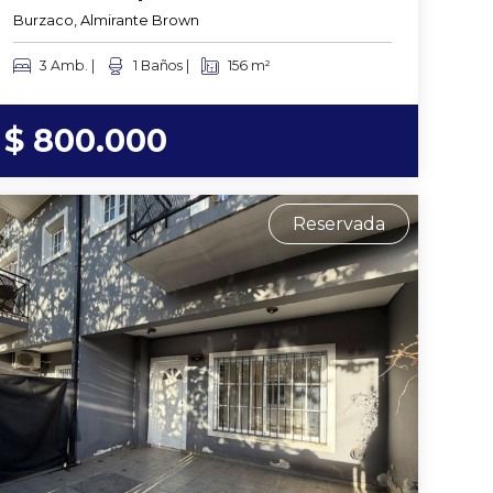
Burzaco, Almirante Brown
3 Amb. |
1 Baños |
156 m²
$ 800.000
Reservada