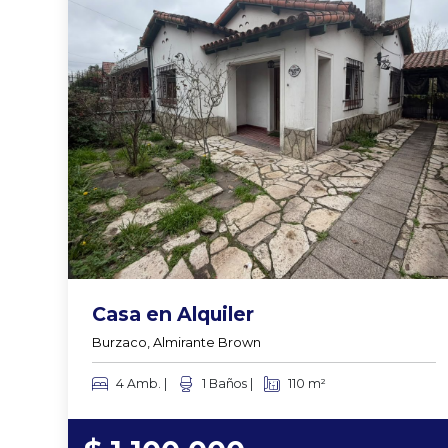
Casa en Alquiler
Burzaco, Almirante Brown
4 Amb. |
1 Baños |
110 m²