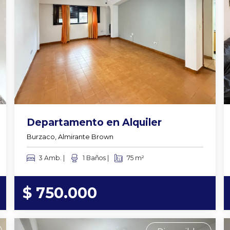
Departamento en Alquiler
Burzaco, Almirante Brown
3 Amb. |
1 Baños |
75 m²
$ 750.000