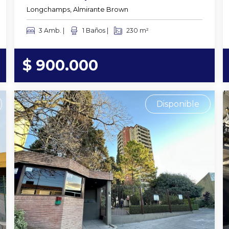
Longchamps, Almirante Brown
3 Amb. |
1 Baños |
230 m²
$ 900.000
Disponible