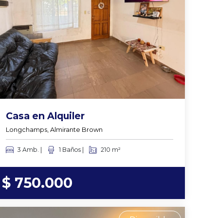
Casa en Alquiler
Longchamps, Almirante Brown
3 Amb. |
1 Baños |
210 m²
$ 750.000