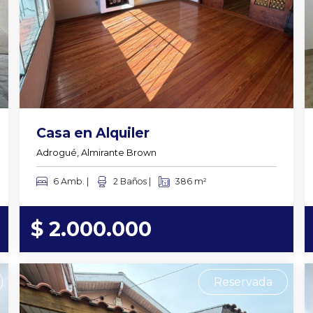
Casa en Alquiler
Adrogué, Almirante Brown
6 Amb. |
2 Baños |
386 m²
$ 2.000.000
Reservada