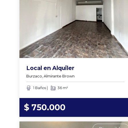
Local en Alquiler
Burzaco, Almirante Brown
1 Baños |
36 m²
$ 750.000