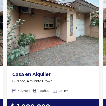
Casa en Alquiler
Burzaco, Almirante Brown
4 Amb. |
1 Baños |
281 m²