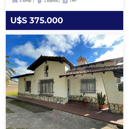
3 Amb. |
2 Baños |
1 m²
U$S 375.000
Disponible