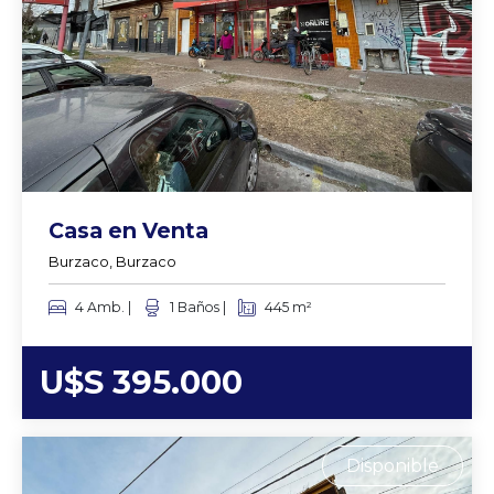
Casa en Venta
Burzaco, Burzaco
4 Amb. |
1 Baños |
445 m²
U$S 395.000
Disponible