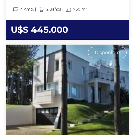
4 Amb. |
2 Baños |
760 m²
U$S 445.000
Disponible