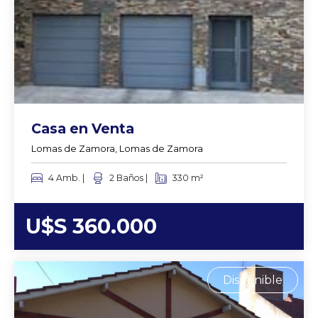
Casa en Venta
Lomas de Zamora, Lomas de Zamora
4 Amb. |
2 Baños |
330 m²
U$S 360.000
Disponible