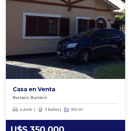
Casa en Venta
Burzaco, Burzaco
4 Amb. |
3 Baños |
910 m²
U$S 350.000