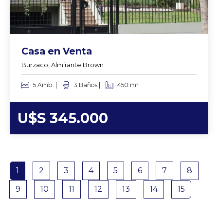
Casa en Venta
Burzaco, Almirante Brown
5 Amb. |
3 Baños |
450 m²
U$S 345.000
1
2
3
4
5
6
7
8
9
10
11
12
13
14
15